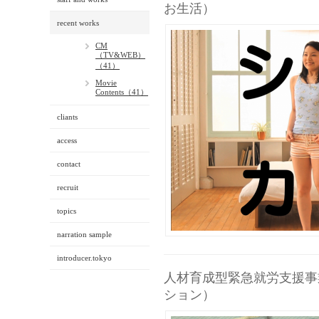
お生活）
recent works
CM
（TV&WEB）
（41）
Movie
Contents（41）
cliants
access
contact
recruit
topics
narration sample
introducer.tokyo
人材育成型緊急就労支援事
ション）