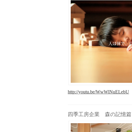
http://youtu.be/WwWlNuELebU
四季工房企業 森の記憶篇