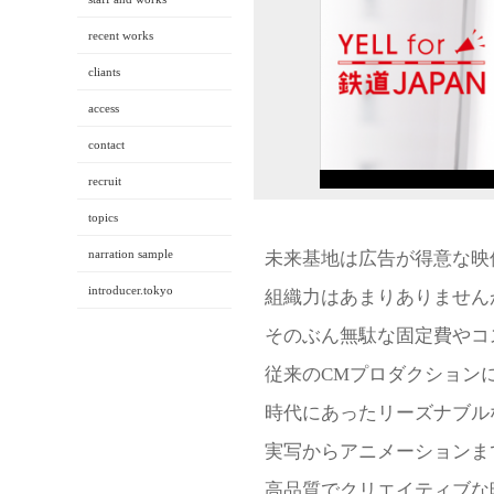
recent works
cliants
access
contact
recruit
topics
narration sample
未来基地は広告が得意な映
introducer.tokyo
組織力はあまりありません
そのぶん無駄な固定費やコ
従来のCMプロダクション
時代にあったリーズナブル
実写からアニメーションま
高品質でクリエイティブな