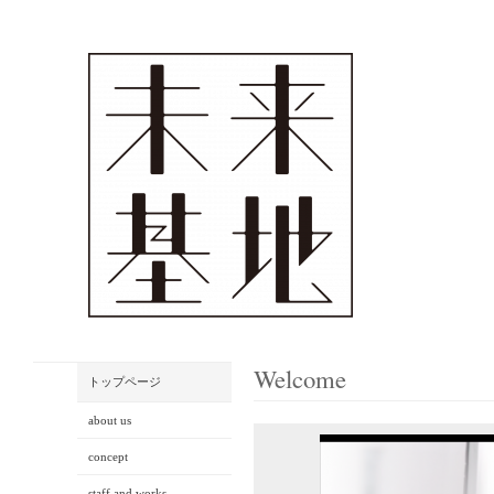
Welcome
トップページ
about us
concept
staff and works