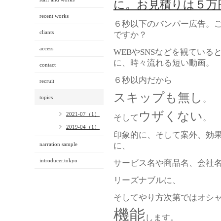
に。お見積りは５万
recent works
６秒以下のバンパー広告。
cliants
ですか？
access
WEBやSNSなどを観ている
に、時々流れる短い動画。
contact
６秒以内だから
recruit
スキップも無し
topics
。
ウザくない
2021-07（1）
そして
。
2019-04（1）
印象的に、そして案外、効
narration sample
に、
introducer.tokyo
サービス名や商品名、会社
リーズナブルに、
そしてやり方次第ではオシ
機能
します。